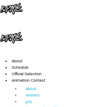
Skip
to
content
About
Schedule
Official Selection
Animation Contest
about
winners
jury