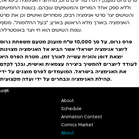
פרס גרוס מוענק לזכרו של יורם גרוס, מחלוצי האנימציה בישראל,
וללא ספק אחד הפוריים והמשפיעים שבהם. בשנות החמישים
והשישים יצר סרטי אנימציה רבים, מסחריים ואישיים וכן את סרט
האנימציה באורך מלא הראשון בארץ, “בעל החלומות”. מסוף
שנות השישים הוא חי ויצר באוסטרליה.
פרס גרוס, על סך 10,000 ש”ח מוענק מטעם משפחת גרוס
ליוצר אנימציה ישראלי אשר הביא אל האנימציה מצוינות
יוצאת דופן והוכיח עשייה לאורך זמן. מטרת הפרס היא
לעודד ליוצרים להמשיך ביצירה עצמאית ואישית, ובכך לקדם
את האנימציה בישראל. המועמדים לפרס מוצגים על ידי
קהילת האנימציה ונבחרים על ידי ועדה מקצועית.
About
Schedule
Animation Contest
Comics Market
About