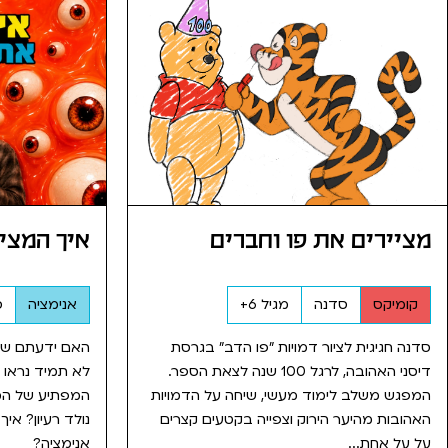
מציירים את פו וחברים
איך המציא
קומיקס
סדנה
מגיל 6+
אנימציה
ס
סדנה חגיגית לציור דמויות "פו הדב" בגרסת
האם ידעתם שהמי
דיסני האהובה, לרגל 100 שנה לצאת הספר.
לא תמיד נראו 
המפגש משלב לימוד מעשי, שיחה על הדמויות
המפתיע של המינ
האהובות מהיער הירוק וצפייה בקטעים קצרים
נולד רעיון? איך
על על אחת...
אנימציה?