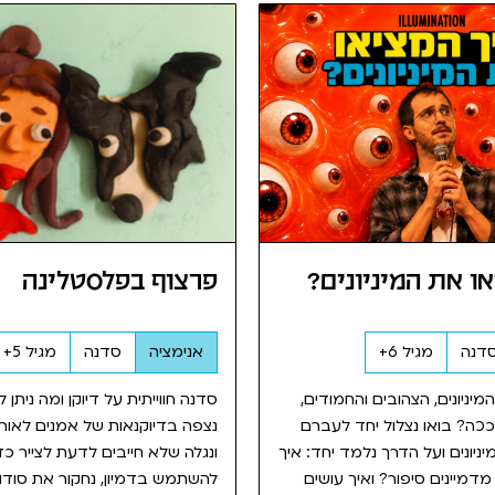
ו את המיניונים?
פרצוף בפלסטלינה
דנה
מגיל 6+
אנימציה
סדנה
מגיל 5+
ניונים, הצהובים והחמודים,
סדנה חווייתית על דיוקן ומה ניתן 
ככה? בואו נצלול יחד לעברם
נצפה בדיוקנאות של אמנים לאורך
יונים ועל הדרך נלמד יחד: איך
ונגלה שלא חייבים לדעת לצייר כדי
 מדמיינים סיפור? ואיך עושים
להשתמש בדמיון, נחקור את סודו