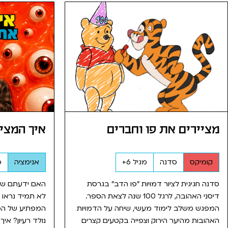
מציירים את פו וחברים
איך המציא
קומיקס
סדנה
מגיל 6+
אנימציה
ס
סדנה חגיגית לציור דמויות "פו הדב" בגרסת
האם ידעתם שהמי
דיסני האהובה, לרגל 100 שנה לצאת הספר.
לא תמיד נראו 
המפגש משלב לימוד מעשי, שיחה על הדמויות
המפתיע של המינ
האהובות מהיער הירוק וצפייה בקטעים קצרים
נולד רעיון? איך