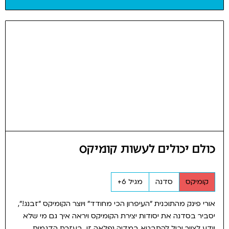
כולם יכולים לעשות קומיקס
קומיקס
סדנה
מגיל 6+
אורי פינק מהתוכנית ״העיפרון הכי מחודד״ ויוצר הקומיקס "זבנג!",
יסביר בסדנה את יסודות יצירת הקומיקס ויראה איך גם מי שלא
יודע לצייר יכול להתבטא במדיה נפלאה זו. בעזרת הדגמות