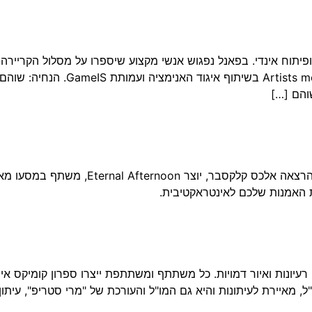
וח אינדי. בפאנל נפגוש אנשי מקצוע שיספרו על מסלול הקריירה, ה
המשחקים בישראל. האירוע מופק על ידי
האמנות שלכם לאינטראקטיבית.
 מאיירת לעיתונות והיא גם המו"ל והעורכת של "מרי סטריפ", עיתו