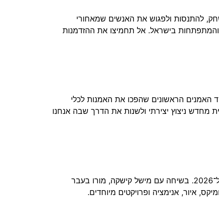
VR ופרויקטים של יוצרים ישראלים. בואו לשחק, להתנסות ולפגוש את האנשים שמאחורי
והמתפתחות בישראל. אל תחמיצו את ההזדמנות
ד האמנים הראשונים שהפכו את האמנות לכלי
ית מחדש ניצוץ יצירתי ולשנות את הדרך שבה אנחנו
מישל קישקה במפגש אישי ומקצועי עם יקיר אנימיקס 2026 דובי קייך דובי קייך, קומיקסאי ואנימטור, הוא יקיר הפסטיבל ל־2026. בשיחה עם מישל קישקה, מורו בעבר
קס, איור, אנימציה ופרויקטים מיוחדים.