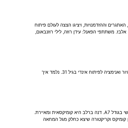
אתגרים וההזדמנויות, ויציגו הצצה לעולם פיתוח
 Artists meet games בשיתוף איגוד האנימציה ועמותת GameIS. הנחיה: שוהם אלבז. משתתפי הפאנל: עידן רוזה, לילי רוזנבאום,
תמיד חלמתם להפוך את האמנות שלכם למשחק? בהרצאה אלכס קלקסבר, יוצר Eternal Afternoon, משתף במסעו מאיור ואנימציה לפיתוח אינדי בגיל 31. נלמד איך
בסדנה נלמד על עקרונות הקומיקס, נשוחח על פיתוח רעיונות ואיור דמויות. כל משתתף ומשתתפת ייצרו ספרון קומיקס אישי בגודל A7. דנה ברלב היא קומיקסאית ומאיירת.
ן קומיקס וקריקטורה שיצא כחלק מגל המחאה