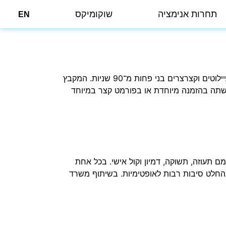
תחרות אנימציה
שוקומיקס
EN
מקבץ בתחרות הישראלית לסרטים מוזמנים וקצרצרים הצצה לצד אחר של עולם האנימציה. סרטים מוזמנים, מסחריים, פיילוטים וקצרצרים בני פחות מ־90 שניות. המקבץ
נעשתה בהזמנה מיוחדת או בפורמט קצר במיוחד
 תעוזה, תשוקה, דמיון וקול אישי. בכל אחת
 בהחלט סיבות רבות לאופטימיות. בשיתוף משרד