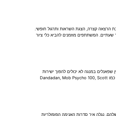
ת הרצאה קצרה, הצגת השראות ותרגול חופשי.
שעתיים. המשתתפים מוזמנים להביא כלי ציור
ן שפאנלים במנגה לא יכולים להפוך ישירות
לסטוריבורדים של אנימה וגם כשנראה שזה המצב, יש הרבה דקויות והחלטות שצריך לקבל. ניקח דוגמאות מיצירות שונות כמו Dandadan, Mob Psycho 100, Scott
שלהם. נגלה איך סדרות האנימה הפופולריות