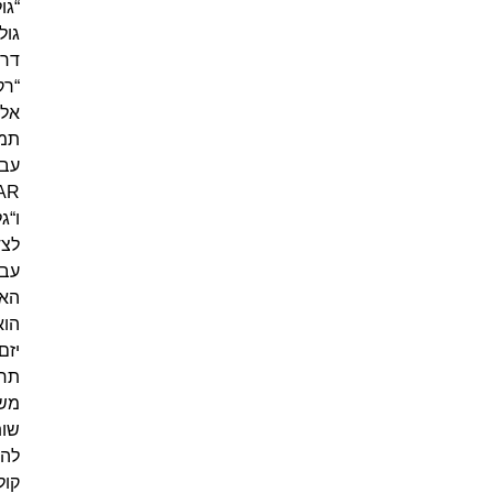
“גולם
גולם”,
דרך
“רק
אל
תמות”,
עבודות
AR
ו“גלוג”.
לצד
עבודתו
האמנותית,
הוא
יזם
תרבותי
משמעותי:
שותף
להקמת
קולקטיב