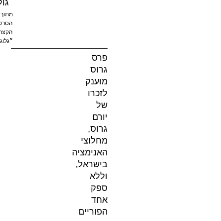
גולד
מתוך
הסרט
הקצר
״גלוג״
פרס
גרוס
מוענק
לזכרו
של
יורם
גרוס,
מחלוצי
האנימציה
בישראל,
וללא
ספק
אחד
הפוריים