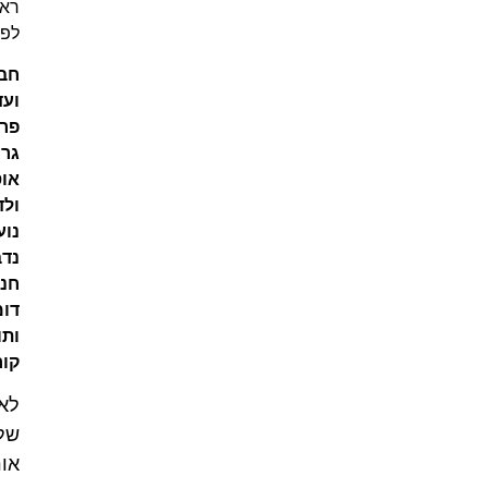
ראוי
לפרס.
חברי
ועדת
פרס
גרוס:
אוסי
ולד,
נועם
נדב,
חני
דומבה
ותום
קוריס.
לאתר
של
אורי