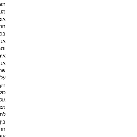
תוהו,
מוביל
אוצרות
חתרנית
בפסטיבל
אניניישן,
ומחולל
אירועי
אנימציה
שהשפיעו
על
הקהילה
כולה.
גולדברג
מצליח
לחבר
בין
חזון
אישי