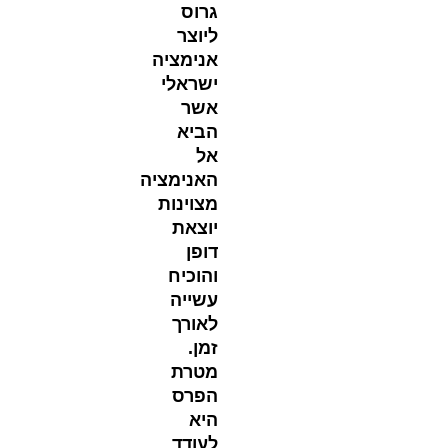
גרוס
ליוצר
אנימציה
ישראלי
אשר
הביא
אל
האנימציה
מצוינות
יוצאת
דופן
והוכיח
עשייה
לאורך
זמן.
מטרת
הפרס
היא
לעודד